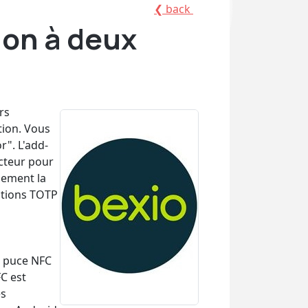
❮ back
ion à deux
rs
tion. Vous
r". L'add-
cteur pour
lement la
ations TOTP
e puce NFC
FC est
es